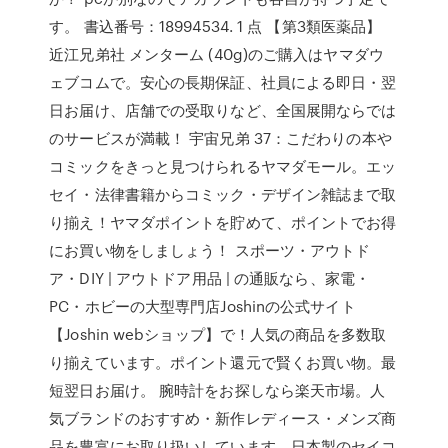
す。 書込番号：18994534. 1 点 【第3類医薬品】
近江兄弟社 メンターム (40g)のご購入はヤマダウ
ェブコムで。安心の長期保証、社員による即日・翌
日お届け、店舗での受取りなど、全国展開ならでは
のサービスが満載！ 宇宙兄弟 37：こだわりの本や
コミックをきっと見つけられるヤマダモール。エッ
セイ・法律書籍からコミック・デザイン雑誌まで取
り揃え！ヤマダポイントを貯めて、ポイントでお得
にお買い物をしましょう！ スポーツ・アウトド
ア・DIY | アウトドア用品 | の通販なら、家電・
PC・ホビーの大型専門店Joshinの公式サイト
【Joshin webショップ】で！人気の商品を多数取
り揃えています。ポイント還元で賢くお買い物。最
短翌日お届け。 腕時計をお探しなら楽天市場。人
気ブランドのおすすめ・新作レディース・メンズ商
品を豊富にお取り扱いしています。日本製のセイコ