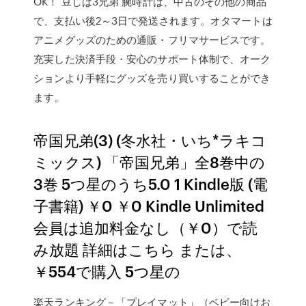
OK！ 豆しば3兄弟 腕時計は、中古のその他の商品
で、支払い後2～3日で発送されます。オタマートは
アニメグッズのための通販・フリマサービスです。
充実した決済手段・安心のサポート体制で、オーク
ションより手軽にグッズを売り買いすることができ
ます。
帝国兄弟(3) (冬水社・いち*ラキコ
ミックス) 「帝国兄弟」全8巻中の
3巻 5つ星のうち5.0 1 Kindle版 (電
子書籍) ￥0 ￥0 Kindle Unlimited
会員は追加料金なし（￥0）で読
み放題 詳細はこちら または、
￥554で購入 5つ星の
楽天ランキング－「プレイマット」（ベビー向けお