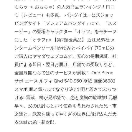
もちゃ ＜ おもちゃ）の人気商品ランキング！口コ
ミ（レビュー）も多数。 バンダイは、公式ショッ
ピングサイト「プレミアムバンダイ」にて、「スヌ
ーピー」の登場キャラクター「オラフ」をモチーフ
にした「オラフpc 【第2類医薬品】 近江兄弟社 メ
ンタームペンソールHかゆみとバイバイ (70mL)の
ご購入はヤマダウェブコムで。安心の長期保証、社
員による即日・翌日お届け、店舗での受取りなど、
全国展開ならではのサービスが満載！ One Piece
サボ エース ルフィ Qhd 540 960 壁紙 画像36982
スマポ 腕と気っぷでなぐり込む! 唄と若さでぶっつ
ける! 雷蔵、橋が兄弟笠で、恋と度胸の喧嘩旅! 元服
早々、父の仇討ちという使命を背負わされた兄・市
之進と、武家を嫌ってやくざの世界に飛び込んだ天
衣無縫の弟・新次郎。