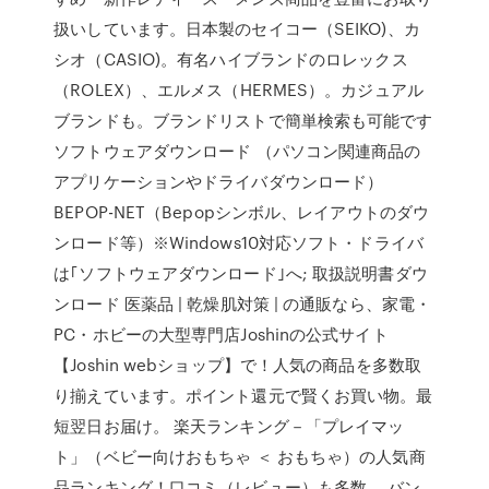
扱いしています。日本製のセイコー（SEIKO)、カ
シオ（CASIO)。有名ハイブランドのロレックス
（ROLEX）、エルメス（HERMES）。カジュアル
ブランドも。ブランドリストで簡単検索も可能です
ソフトウェアダウンロード （パソコン関連商品の
アプリケーションやドライバダウンロード）
BEPOP-NET（Bepopシンボル、レイアウトのダウ
ンロード等）※Windows10対応ソフト・ドライバ
は｢ソフトウェアダウンロード｣へ; 取扱説明書ダウ
ンロード 医薬品 | 乾燥肌対策 | の通販なら、家電・
PC・ホビーの大型専門店Joshinの公式サイト
【Joshin webショップ】で！人気の商品を多数取
り揃えています。ポイント還元で賢くお買い物。最
短翌日お届け。 楽天ランキング－「プレイマッ
ト」（ベビー向けおもちゃ ＜ おもちゃ）の人気商
品ランキング！口コミ（レビュー）も多数。 バン