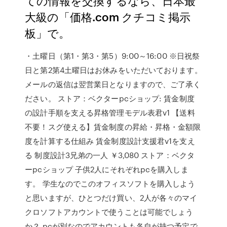
ての情報を交換するなら、日本最
大級の「価格.com クチコミ掲示
板」で。
・土曜日（第1・第3・第5）9:00～16:00 ※日祝祭
日と第2第4土曜日はお休みをいただいております。
メールの返信は翌営業日となりますので、ご了承く
ださい。 ストア：ベクターpcショップ: 賃金制度
の設計手順を支える昇格管理モデル表君v1 【送料
不要！スグ使える】賃金制度の昇給・昇格・金額限
度を計算する仕組み 賃金制度設計支援君v1を支え
る 制度設計3兄弟の一人 ￥3,080 ストア：ベクタ
ーpcショップ 子供2人にそれぞれpcを購入しま
す。 学生なのでこのオフィスソフトを購入しよう
と思いますが、ひとつだけ買い、2人が各々のマイ
クロソフトアカウントで使うことは可能でしょう
か？ pcが別なのでアカウントも各自が持つ予定で