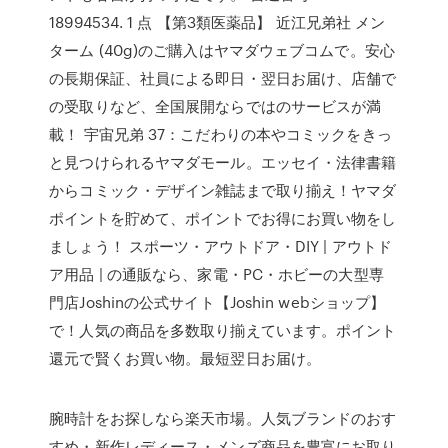
18994534. 1 点 【第3類医薬品】 近江兄弟社 メン
ターム (40g)のご購入はヤマダウェブコムで。安心
の長期保証、社員による即日・翌日お届け、店舗で
の受取りなど、全国展開ならではのサービスが満
載！ 宇宙兄弟 37：こだわりの本やコミックをきっ
と見つけられるヤマダモール。エッセイ・法律書籍
からコミック・デザイン雑誌まで取り揃え！ヤマダ
ポイントを貯めて、ポイントでお得にお買い物をし
ましょう！ スポーツ・アウトドア・DIY | アウトド
ア用品 | の通販なら、家電・PC・ホビーの大型専
門店Joshinの公式サイト【Joshin webショップ】
で！人気の商品を多数取り揃えています。ポイント
還元で賢くお買い物。最短翌日お届け。
腕時計をお探しなら楽天市場。人気ブランドのおす
すめ・新作レディース・メンズ商品を豊富にお取り