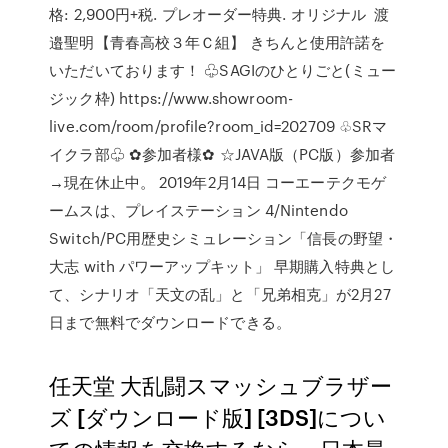
格: 2,900円+税. プレオーダー特典. オリジナル 渡
邉聖明【青春高校３年Ｃ組】 きちんと使用許諾を
いただいております！ ♧SAGIのひとりごと(ミュー
ジック枠) https://www.showroom-
live.com/room/profile?room_id=202709 ♧SRマ
イクラ部♧ ✿参加者様✿ ☆JAVA版（PC版）参加者
→現在休止中。 2019年2月14日 コーエーテクモゲ
ームスは、プレイステーション 4/Nintendo
Switch/PC用歴史シミュレーション「信長の野望・
大志 with パワーアップキット」 早期購入特典とし
て、シナリオ「天文の乱」と「兄弟相克」が2月27
日まで無料でダウンロードできる。
任天堂 大乱闘スマッシュブラザー
ズ [ダウンロード版] [3DS]につい