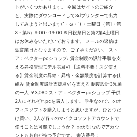
トがいくつかあります。 今回はサイトのご紹介
と、実際にダウンロードして3dプリンターで出力
してみようと思います(`・ω・´) ・土曜日（第1・第
3・第5）9:00～16:00 ※日祝祭日と第2第4土曜日
はお休みをいただいております。 メールの返信は
翌営業日となりますので、ご了承ください。 スト
ア：ベクターpcショップ: 賃金制度の設計手順を支
える昇格管理モデル表君v1 【送料不要！スグ使え
る】賃金制度の昇給・昇格・金額限度を計算する仕
組み 賃金制度設計支援君v1を支える 制度設計3兄弟
の一人 ￥3,080 ストア：ベクターpcショップ 子供
2人にそれぞれpcを購入します。 学生なのでこのオ
フィスソフトを購入しようと思いますが、ひとつだ
け買い、2人が各々のマイクロソフトアカウントで
使うことは可能でしょうか？ pcが別なのでアカウ
ントも各自が持つ予定です。 書込番号：