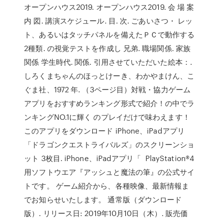
オープンハウス2019. オープンハウス2019. 会 場 案
内 図. 講演スケジュール. 目. 次. ごあいさつ・ レッ
ト、あるいはタッチパネルを備えたＰＣで動作する
2種類. の視覚テストを作成し 兄弟. 職場関係. 家族
関係 学生時代. 関係. 引用させていただいた絵本：.
しろくまちゃんのほっとけーき、わかやまけん、こ
ぐま社、1972 年. （3ページ目）対戦・協力ゲーム
アプリをおすすめランキング形式で紹介！の中でラ
ンキングNO.1に輝く のプレイだけで味わえます！
このアプリをダウンロード iPhone、iPadアプリ
「ドラゴンクエストライバルズ」のスクリーンショ
ット 3枚目. iPhone、iPadアプリ「 PlayStation®4
用ソフトウエア『アッシュと魔法の筆』の公式サイ
トです。 ゲーム紹介から、各種映像、最新情報ま
でお知らせいたします。 通常版（ダウンロード
版）. リリース日: 2019年10月10日（木）. 販売価