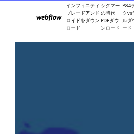
インフィニティ
シグマー
PS4
ブレードアンド
の時代
クv
ロイドをダウン
PDFダウ
ルダ
ロード
ンロード
ード