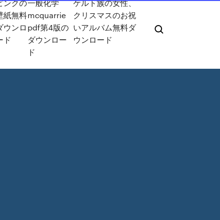
ピンクの
一般化学
ケルト族の女性、
壁紙無料
mcquarrie
クリスマスのお祝
ダウンロ
pdf第4版の
いアルバム無料ダ
ード
ダウンロー
ウンロード
ド