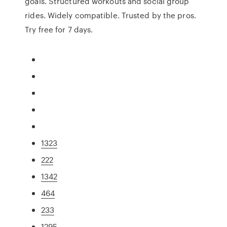
goals. Structured workouts and social group
rides. Widely compatible. Trusted by the pros.
Try free for 7 days.
1323
222
1342
464
233
1295