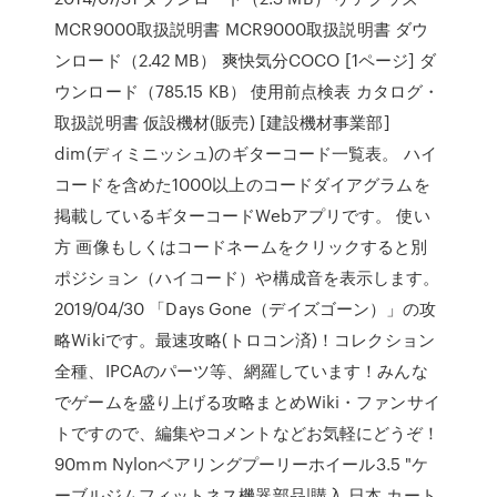
MCR9000取扱説明書 MCR9000取扱説明書 ダウ
ンロード（2.42 MB） 爽快気分COCO [1ページ] ダ
ウンロード（785.15 KB） 使用前点検表 カタログ・
取扱説明書 仮設機材(販売) [建設機材事業部]
dim(ディミニッシュ)のギターコード一覧表。 ハイ
コードを含めた1000以上のコードダイアグラムを
掲載しているギターコードWebアプリです。 使い
方 画像もしくはコードネームをクリックすると別
ポジション（ハイコード）や構成音を表示します。
2019/04/30 「Days Gone（デイズゴーン）」の攻
略Wikiです。最速攻略(トロコン済)！コレクション
全種、IPCAのパーツ等、網羅しています！みんな
でゲームを盛り上げる攻略まとめWiki・ファンサイ
トですので、編集やコメントなどお気軽にどうぞ！
90mm Nylonベアリングプーリーホイール3.5 "ケ
ーブルジムフィットネス機器部品|購入 日本 カート