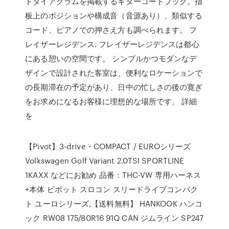
ドダイアグラムを掲載するギターコードブック。指
板上のポジションや構成音（音源あり）、類似する
コード、ピアノでの押さえ方も調べられます。 フ
レイザーレジデンス. フレイザーレジデンスは都心
にある憩いの空間です。 シンプルかつモダンなデ
ザインで設計された客室は、便利なロケーションで
の長期滞在の予定があり、日中の忙しさの後の寛ぎ
をお求めになるお客様に理想的な場所です。 詳細
を
【Pivot】3-drive・COMPACT / EUROシリーズ
Volkswagen Golf Variant 2.0TSI SPORTLINE
1KAXX などにお勧め 品番：THC-VW 専用ハーネス
+本体 ピボット スロコン スリードライブコンパク
ト ユーロシリーズ,【送料無料】 HANKOOK ハンコ
ック RW08 175/80R16 91Q CAN ジムライン SP247