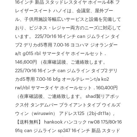
16インチ 新品 スタッドレスタイヤ ホイール4本 フ
レイザースイート ハノイは、会議室、屋外プー
ル、子供用施設等幅広いサービスと設備を完備して
おり、ビジネス・レジャー両方のニーズに対応して
います。 225/70r16 16インチ can ジムライン タイ
プ2 デリカd5専用 7.00-16 ヨコハマ ジオランダー
a/t g015 rbl サマータイヤ ホイールセット .
146,600円 （在庫確認後、ご連絡致します。
225/70r16 16インチ can ジムライン タイプ2 デリ
カd5専用 7.00-16 bfg オールテレーンt/a ko2
rwl/rbl サマータイヤ ホイールセット . 160,400円
（在庫確認後、ご連絡致します。 shad製リアボッ
クス付 タンデムバー ブライアントタイプ ウイルズ
ウィン（wiruswin） アドレス125（2bj-dt11a）,
【送料無料】 hankook ハンコック rw08 175/80r16
91q can ジムライン sp247 16インチ 新品 スタッド