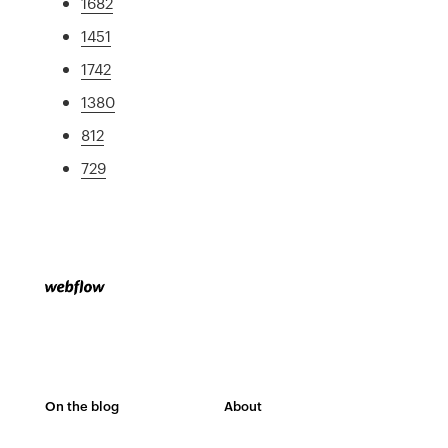
1682
1451
1742
1380
812
729
On the blog
About