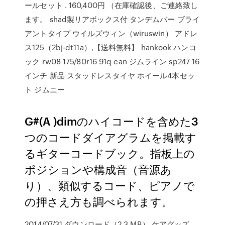
ールセット . 160,400円 （在庫確認後、ご連絡致し
ます。 shad製リアボックス付 タンデムバー ブライ
アントタイプ ウイルズウィン（wiruswin） アドレ
ス125（2bj-dt11a）,【送料無料】 hankook ハンコ
ック rw08 175/80r16 91q can ジムライン sp247 16
インチ 新品 スタッドレスタイヤ ホイール4本セッ
ト ジムニー
G#(A )dimのハイコードを含めた3
つのコードダイアグラムを掲載す
るギターコードブック。指板上の
ポジションや構成音（音源あ
り）、類似するコード、ピアノで
の押さえ方も調べられます。
2014/07/31 ダウンロード（2.3 MB） ケアグッズ