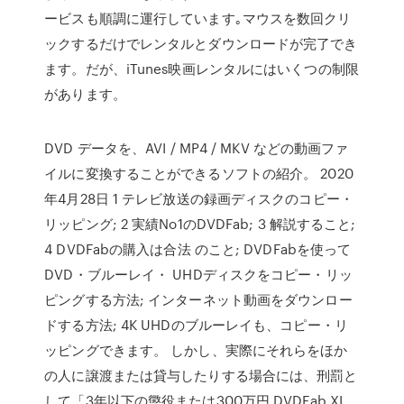
ービスも順調に運行しています｡マウスを数回クリ
ックするだけでレンタルとダウンロードが完了でき
ます。だが、iTunes映画レンタルにはいくつの制限
があります。
DVD データを、AVI / MP4 / MKV などの動画ファ
イルに変換することができるソフトの紹介。 2020
年4月28日 1 テレビ放送の録画ディスクのコピー・
リッピング; 2 実績No1のDVDFab; 3 解説すること;
4 DVDFabの購入は合法 のこと; DVDFabを使って
DVD・ブルーレイ・ UHDディスクをコピー・リッ
ピングする方法; インターネット動画をダウンロー
ドする方法; 4K UHDのブルーレイも、コピー・リ
ッピングできます。 しかし、実際にそれらをほか
の人に譲渡または貸与したりする場合には、刑罰と
して「3年以下の懲役または300万円 DVDFab XI