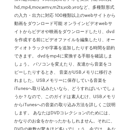
hd,mp4,mov,wmv,m2ts,vob,vroなど、多種類形式
の入力・出力に対応 100種類以上のwebサイトから
動画をダウンロード可能 オンラインビデオwebサ
イトからビデオや映画をダウンロードしたり、dvd
を作成する前にビデオファイルを編集したり、オー
ディオトラックや字幕を追加したりする時間を節約
できます。 dvdをmp4に変換する手順を確認しま
しょう。 パソコンを変えたり、友達から音楽をコ
ピーしたりするとき、 音楽がUSBメモリに移行さ
れました。USBメモリーに保存している音楽を
iTunesへ取り込みたいなら、どうすればいいでしょ
うか？なので、このガイドは素人むけ、USBメモリ
からiTunesへの音楽の取り込み方法を詳しくご説明
します。 あなたはDVDコレクションのためには、
かなりのお金をかかったかもしれません。それに、
DVDの枚数が驚きほど多いでしょう。今では、あな