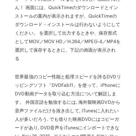
ん！ 画面には、QuickTimeのダウンロードとイン
ストールの案内が表示されますが、QuickTimeの
ダウンロード・インストールは行わないようにして
ください。 を選択して出力するときや、保存形式
としてMOV／MOV HD／H.264／MPEG-4／MP4を
選択して保存するときに、下記の画面が表示され
る
世界最強のコピー性能と処理スピードを誇るDVDリ
ッピングソフト「DVDFab11」を使って、iPhoneに
DVD動画データを取り込む方法について解説しま
す。 外国言語を勉強するには, 海外製映画DVDから
音声ファイルだけを抜き出して, iTunesに入れたい
人が多いだろう. でも借りた映画DVDにはコピーガ
ードがあり, DVD音声をiTunesにインポートできな
い. Nov 26, 2018 · どこからmp4映画をダウンロー