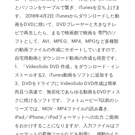
とパソコンをケーブルで繋ぎ、iTunesを立ち上げま
す。 2018年4月2日 iTunesからダウンロードした動
画をDVDに焼いて、DVDプレーヤーと大きなテレ
ビで再生したら、まるで映画館で映画を 専門のソ
フトとして、AVI、MPEG、MP4、MPGなど多種類
の動画ファイルの作成にサポートしていますので、
自宅用動画とダウンロード動画の作成も得意です。
1、「VideoSolo DVD 作成」をダウンロード・イン
ストールする2、iTunes動画をソフトに追加する
3、DVDをドライブに VideoSolo DVD作成は簡単
尚且つ高速で、無劣化であらゆる動画をDVDディス
クに焼けるソフトです。 フォトムービー7以前のシ
リーズでは、MOV・MP4ファイルの読み書き、
iPad／iPhone／iPodフォーマットへの出力 ご面倒
をおかけすることになりますが、入力ファイルはフ
ォーマットの変換ツールなどを利用し、感動かんた