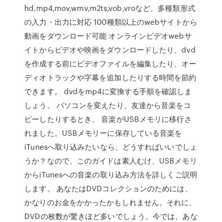
hd,mp4,mov,wmv,m2ts,vob,vroなど、多種類形式
の入力・出力に対応 100種類以上のwebサイトから
動画をダウンロード可能 オンラインビデオwebサ
イトからビデオや映画をダウンロードしたり、dvd
を作成する前にビデオファイルを編集したり、オー
ディオトラックや字幕を追加したりする時間を節約
できます。 dvdをmp4に変換する手順を確認しま
しょう。 パソコンを変えたり、友達から音楽をコ
ピーしたりするとき、 音楽がUSBメモリに移行さ
れました。USBメモリーに保存している音楽を
iTunesへ取り込みたいなら、どうすればいいでしょ
うか？なので、このガイドは素人むけ、USBメモリ
からiTunesへの音楽の取り込み方法を詳しくご説明
します。 あなたはDVDコレクションのためには、
かなりのお金をかかったかもしれません。それに、
DVDの枚数が驚きほど多いでしょう。今では、あな