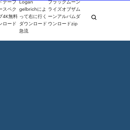
ドテーブ
Logan
ブラックムーン
ースペク
gelbrichによ
ライズオブザム
ブ4K無料
って右に行く
ーンアルバムダ
ンロード
ダウンロード
ウンロードzip
急流