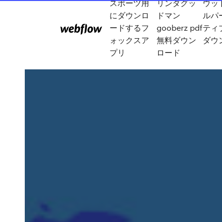
スポーツ用
リンダグッ
ウッ
にダウンロ
ドマン
ルパ
ードするフ
gooberz pdf
ティ
ォックスア
無料ダウン
ダウ
プリ
ロード