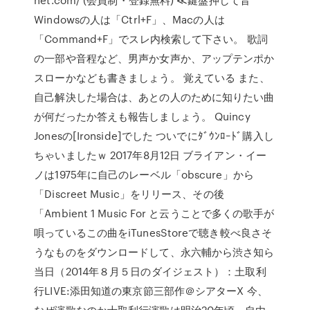
Windowsの人は「Ctrl+F」、Macの人は
「Command+F」でスレ内検索して下さい。 歌詞
の一部や音程など、男声か女声か、アップテンポか
スローかなども書きましょう。 覚えている また、
自己解決した場合は、あとの人のために知りたい曲
が何だったか答えも報告しましょう。 Quincy
Jonesの[Ironside]でした ついでにﾀﾞｳﾝﾛｰﾄﾞ購入し
ちゃいましたｗ 2017年8月12日 ブライアン・イー
ノは1975年に自己のレーベル「obscure」から
「Discreet Music」をリリース、その後
「Ambient 1 Music For と云うことで多くの歌手が
唄っているこの曲をiTunesStoreで聴き較べ良さそ
うなものをダウンロードして、永六輔から渋さ知ら
当日（2014年８月５日のダイジェスト）：土取利
行LIVE:添田知道の東京節三部作＠シアターX 今、
なぜ演歌なのか士取利行演歌は明治20年頃、自由