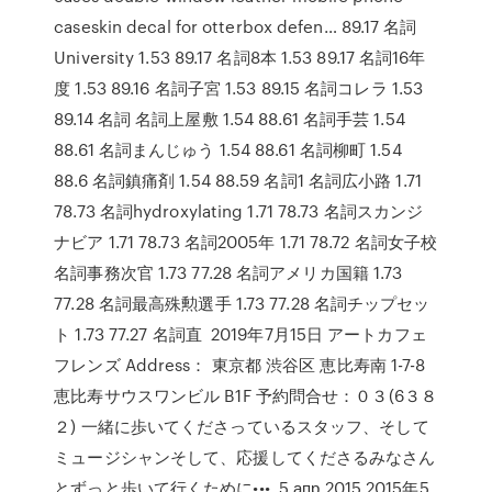
caseskin decal for otterbox defen… 89.17 名詞
University 1.53 89.17 名詞8本 1.53 89.17 名詞16年
度 1.53 89.16 名詞子宮 1.53 89.15 名詞コレラ 1.53
89.14 名詞 名詞上屋敷 1.54 88.61 名詞手芸 1.54
88.61 名詞まんじゅう 1.54 88.61 名詞柳町 1.54
88.6 名詞鎮痛剤 1.54 88.59 名詞1 名詞広小路 1.71
78.73 名詞hydroxylating 1.71 78.73 名詞スカンジ
ナビア 1.71 78.73 名詞2005年 1.71 78.72 名詞女子校
名詞事務次官 1.73 77.28 名詞アメリカ国籍 1.73
77.28 名詞最高殊勲選手 1.73 77.28 名詞チップセッ
ト 1.73 77.27 名詞直 2019年7月15日 アートカフェ
フレンズ Address： 東京都 渋谷区 恵比寿南 1-7-8
恵比寿サウスワンビル B1F 予約問合せ：０３(6３８
２) 一緒に歩いてくださっているスタッフ、そして
ミュージシャンそして、応援してくださるみなさん
とずっと歩いて行くために•••. 5 апр 2015 2015年5