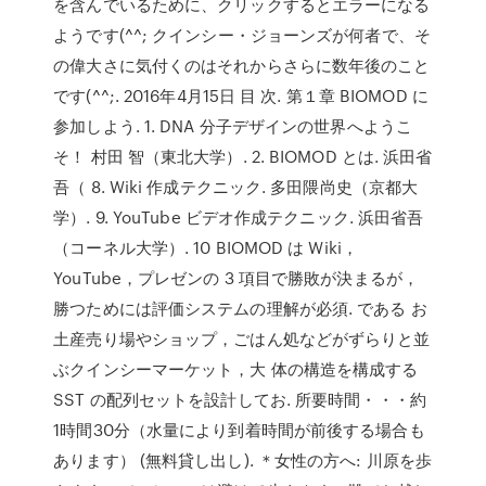
を含んでいるために、クリックするとエラーになる
ようです(^^; クインシー・ジョーンズが何者で、そ
の偉大さに気付くのはそれからさらに数年後のこと
です(^^;. 2016年4月15日 目 次. 第１章 BIOMOD に
参加しよう. 1. DNA 分子デザインの世界へようこ
そ！ 村田 智（東北大学）. 2. BIOMOD とは. 浜田省
吾（ 8. Wiki 作成テクニック. 多田隈尚史（京都大
学）. 9. YouTube ビデオ作成テクニック. 浜田省吾
（コーネル大学）. 10 BIOMOD は Wiki，
YouTube，プレゼンの 3 項目で勝敗が決まるが，
勝つためには評価システムの理解が必須. である お
土産売り場やショップ，ごはん処などがずらりと並
ぶクインシーマーケット，大 体の構造を構成する
SST の配列セットを設計してお. 所要時間・・・約
1時間30分（水量により到着時間が前後する場合も
あります） (無料貸し出し). ＊女性の方へ: 川原を歩