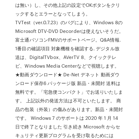
は無い）し、その他上記の設定でOKボタンをクリ
ックするとエラーとなってしまう。
TVTest（ver.0.7.23）のバグにより、Windows 8の
Microsoft DTV-DVD Decorderは使えないそうだ。
富士通パソコンFMVのサポートページ。Q&A情報.
1番目の確認項目 対象機種を確認する. デジタル放
送は、DigitalTVbox、AVerTV 8、クイックテレ
ビ、Windows Media Centerなどで視聴します。
★動画ダウンロード★ De-Net デネット 動画ダウ
ンロード保存6 パッケージ版 新品・未開封 送料は
無料です。「宅急便コンパクト」でお送りいたしま
す。 上記以外の発送方法は不可といたします。 商
品の包装（外装）の傷みがあります。新品・未開封
です。 Windows 7 のサポートは 2020 年 1 月 14
日で終了となりました 引き続き Microsoft からセ
キュリティ更新プログラムを受け取るためには