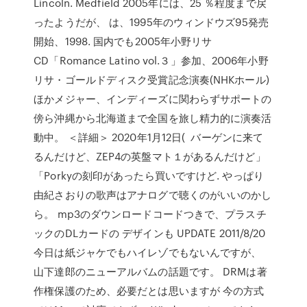
Lincoln. Medfield 2005年には、25 ％程度まで戻
ったようだが、 は、1995年のウィンドウズ95発売
開始、1998. 国内でも2005年小野リサ
CD「Romance Latino vol.３」参加、2006年小野
リサ・ゴールドディスク受賞記念演奏(NHKホール)
ほかメジャー、インディーズに関わらずサポートの
傍ら沖縄から北海道まで全国を旅し精力的に演奏活
動中。 ＜詳細＞ 2020年1月12日( バーゲンに来て
るんだけど、ZEP4の英盤マト１があるんだけど」
「Porkyの刻印があったら買いですけど. やっぱり
由紀さおりの歌声はアナログで聴くのがいいのかし
ら。 mp3のダウンロードコードつきで、プラスチ
ックのDLカードの デザインも UPDATE 2011/8/20
今日は紙ジャケでもハイレゾでもないんですが、
山下達郎のニューアルバムの話題です。 DRMは著
作権保護のため、必要だとは思いますが 今の方式