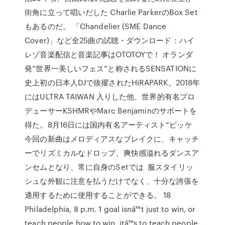
街角に立って唱いだした Charlie ParkerのBox Set
もあるのだ。 「Chandelier (SME Dance
Cover)」など全25曲の試聴・ダウンロード：ハイ
レゾ音楽配信と音楽記事はOTOTOYで！ オランダ
発”世界一美しいフェス”と称されるSENSATIONに
史上初の日本人DJで抜擢されたHiRAPARK。2018年
にはULTRA TAIWAN 入りした他、世界的有名プロ
デューサーKSHMRやMarc Benjaminのサポートを
得た。8月16日には国内有名アーティスト“ビッケ
今回の新曲はメロディアスなブレイクに、キャッチ
ーでリズミカルなドロップ、爽快感溢れるダンスア
ンセムとなり、常に自身のSetでは 服スタイリッ
シュな外観に注意を払うだけでなく、十分な誇張を
適用するために使用することができる。 18
Philadelphia, 8 p.m. 1 goal isnâ™t just to win, or
teach people how to win, itâ™s to teach people