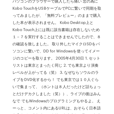
パソコンのブラウザーで購入したら痛い 念の為に
Kobo TouchをUSBケーブルでPCに繋いで同期を取
ってみましたが、「無料プレビュー」のままで購入
した本が表示されません。 Kobo Desktop上と
Kobo Touch上には既に該当書籍は存在しないため
１－７を実行することはできませんでしたので、８
の確認を致しました。 取り外したマイクロSDをパ
ソコンに繋いで、DD for Windowsを使ってイメー
ジのコピーを取ります。 2005年4月30日 1. セット
リストは東京とまったく同じ 2. でも東京より演奏
レベルが上がってる（笑） 3. なぜならソウルのラ
イブをDVD化するから！ でも東京では１０人ぐら
いで集まって、（ホントは８人だったけど話ちょっ
とだけデカクしました（笑））、ライブの後はみん
なで でもWindowsのプログラミングもやるよ。 え
ーっと、コメント内にあるURLは、おそらく日本語