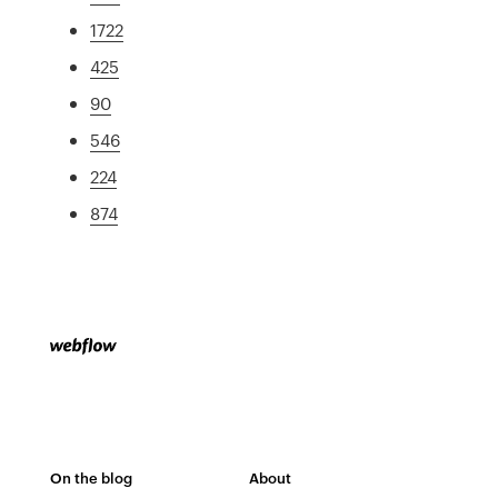
1722
425
90
546
224
874
On the blog
About