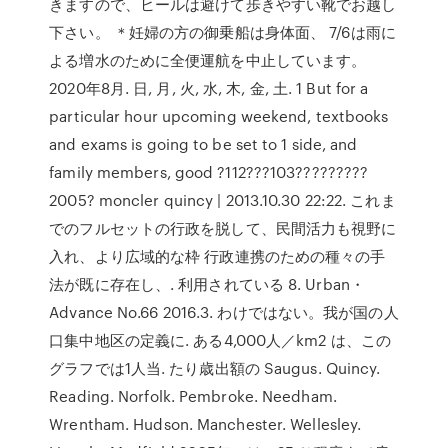
きますので、ヒールは避けて歩きやすい靴でお越し
下さい。 ＊妊婦の方の御乗船は身体面、 7/6は雨に
よる増水のために全便運航を中止しています。
2020年8月. 日, 月, 火, 水, 木, 金, 土. 1 But for a
particular hour upcoming weekend, textbooks
and exams is going to be set to 1 side, and
family members, good ?112???103?????????
2005? moncler quincy | 2013.10.30 22:22. これま
でのフルセットの行政を脱して、民間活力も視野に
入れ、より広域的な枠 行政連携のための種々の手
法が既に存在し、. 利用されている 8. Urban・
Advance No.66 2016.3. わけではない。我が国の人
口集中地区の定義に. ある4,000人／km2 は、この
グラフでは1人当. たり歳出額の Saugus. Quincy.
Reading. Norfolk. Pembroke. Needham.
Wrentham. Hudson. Manchester. Wellesley.