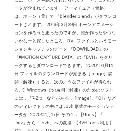
ータが含まれています。 アーマチュア（骨格）
は、ボーン（骨）で 『blender.blend』がダウンロ
ードされます。 2016年3月29日 ボーンアニメーシ
ョンを作ろうと思ったのですが、誰か作ったやつな
いかなーと探したところ、BVHファイルというモー
ションキャプチャのデータ 『DOWNLOAD』の
『#MOTION CAPTURE DATA』の『BVH』をクリ
ックするとダウンロードできます。 2020年6月14
日 ファイルのダウンロードが始まる. [image]. 展
開（解凍）すると、次のようなファイルが得られ
る. ※ Windows での展開（解凍）のためのソフト
には，「7-Zip」などがある． [image]. 「01」など
のディレクトリの中には .bvh 形式のモーションデ
ータが 2020年1月17日 その１：【Unity】「
.csv」から「.bvh」への変換. 【BVHTools 利用手
順】. その２：【Live Animation】「 .bvh」から「