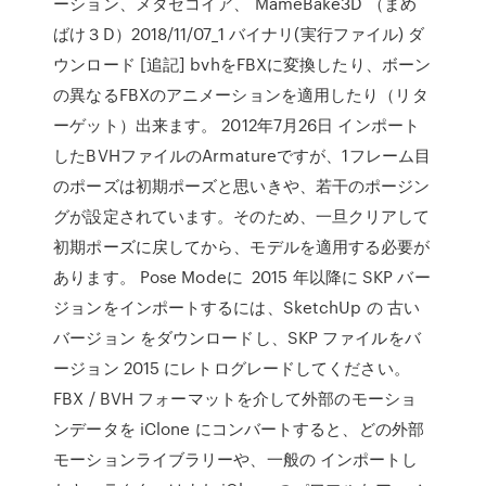
ーション、メタセコイア、 MameBake3D （まめ
ばけ３D）2018/11/07_1 バイナリ(実行ファイル) ダ
ウンロード [追記] bvhをFBXに変換したり、ボーン
の異なるFBXのアニメーションを適用したり（リタ
ーゲット）出来ます。 2012年7月26日 インポート
したBVHファイルのArmatureですが、1フレーム目
のポーズは初期ポーズと思いきや、若干のポージン
グが設定されています。そのため、一旦クリアして
初期ポーズに戻してから、モデルを適用する必要が
あります。 Pose Modeに 2015 年以降に SKP バー
ジョンをインポートするには、SketchUp の 古い
バージョン をダウンロードし、SKP ファイルをバ
ージョン 2015 にレトログレードしてください。
FBX / BVH フォーマットを介して外部のモーショ
ンデータを iClone にコンバートすると、どの外部
モーションライブラリーや、一般の インポートし