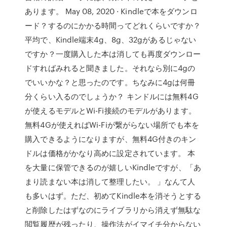
あります。 May 08, 2020 · Kindleで本をダウンロ
ード？するのにかかる時間ってどれくらいですか？
平均で、Kindle端末4g、8g、32gがあるじゃない
ですか？一度購入した本は消しても再度ダウンロー
ドすればみれると聞きました。それなら別に4gの
でいいかな？と思ったのです。ちなみに4gは何冊
分くらい入るのでしょうか？ キンドルには無料4G
が使えるモデルとWi-Fi接続のモデルがあります。
無料4Gが使えればWi-Fiが繋がらない場所でも本を
購入できるようになりますが、無料4G付きのキン
ドルは価格がかなり高めに設定されています。 本
を大量に保管できるのが嬉しいKindleですが、「あ
まり読まない本は消して整理したい。 」なんて人
も多いはず。ただ、初めてKindle本を消そうとする
と削除したはずなのにライブラリから消えず無駄な
閲覧履歴が残ったり、操作法がイマイチ分からない